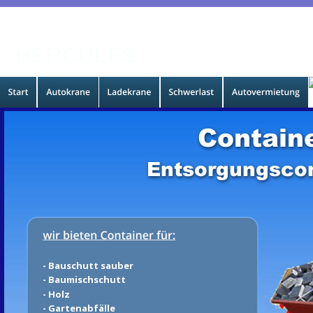
HERCULES
Contain
Entsorgungscon
- Bauschutt sauber
- Baumischschutt
- Holz
- Gartenabfälle